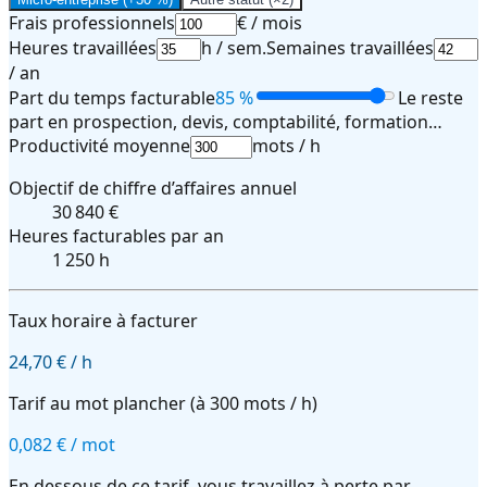
Frais professionnels
€ / mois
Heures travaillées
h / sem.
Semaines travaillées
/ an
Part du temps facturable
85
%
Le reste
part en prospection, devis, comptabilité, formation…
Productivité moyenne
mots / h
Objectif de chiffre d’affaires annuel
30 840
€
Heures facturables par an
1 250
h
Taux horaire à facturer
24,70 € / h
Tarif au mot plancher (à
300
mots / h)
0,082 € / mot
En dessous de ce tarif, vous travaillez à perte par