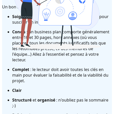
Un bon business plan doit être :
Soigné
: présentez un document impeccable pour
susciter un intérêt favorable.
Concis
: un business plan comporte généralement
entre 10 et 30 pages, hors annexes (où vous
placerez tous les documents justificatifs tels que
les retombées presse, cv des membres de
l'équipe...) Allez à l'essentiel et pensez à votre
lecteur.
Complet
: le lecteur doit avoir toutes les clés en
main pour évaluer la faisabilité et de la viabilité du
projet.
Clair
Structuré
et
organisé
: n'oubliez pas le sommaire
;-)