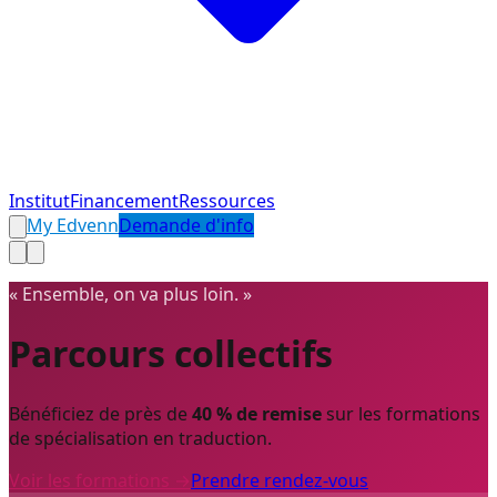
Institut
Financement
Ressources
My Edvenn
Demande d'info
« Ensemble, on va plus loin. »
Parcours collectifs
Bénéficiez de près de
40 % de remise
sur les formations
de spécialisation en traduction.
Voir les formations →
Prendre rendez-vous