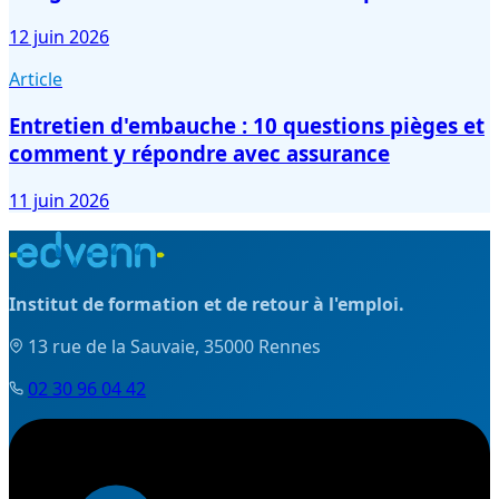
12 juin 2026
Article
Entretien d'embauche : 10 questions pièges et
comment y répondre avec assurance
11 juin 2026
Institut de formation et de retour à l'emploi.
13 rue de la Sauvaie, 35000 Rennes
02 30 96 04 42