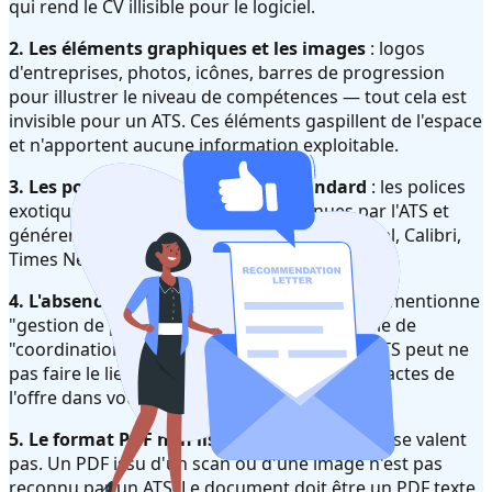
qui rend le CV illisible pour le logiciel.
2. Les éléments graphiques et les images
: logos
d'entreprises, photos, icônes, barres de progression
pour illustrer le niveau de compétences — tout cela est
invisible pour un ATS. Ces éléments gaspillent de l'espace
et n'apportent aucune information exploitable.
3. Les polices de caractères non standard
: les polices
exotiques peuvent ne pas être reconnues par l'ATS et
générer des erreurs de lecture. Helvetica, Arial, Calibri,
Times New Roman sont des choix sûrs.
4. L'absence de mots-clés de l'offre
: si l'offre mentionne
"gestion de projet Agile" et que votre CV parle de
"coordination d'équipes en mode itératif", l'ATS peut ne
pas faire le lien. Reprenez les formulations exactes de
l'offre dans votre CV.
5. Le format PDF non lisible
: tous les PDF ne se valent
pas. Un PDF issu d'un scan ou d'une image n'est pas
reconnu par un ATS. Le document doit être un PDF texte,