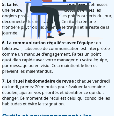
5. La fermeture consciente de la journée
: définissez
une heure de fin et un rituel de clôture. Fermez les
onglets professionnels, notez les points ouverts du jour,
déconnectez les notifications. Ce rituel crée une
frontière psychologique entre le travail et le reste de la
journée.
6. La communication régulière avec l'équipe
: en
télétravail, l'absence de communication est interprétée
comme un manque d'engagement. Faites un point
quotidien rapide avec votre manager ou votre équipe,
par message ou en visio. Cela maintient le lien et
prévient les malentendus.
7. Le rituel hebdomadaire de revue
: chaque vendredi
ou lundi, prenez 20 minutes pour évaluer la semaine
écoulée, ajuster vos priorités et identifier ce qui doit
changer. Ce moment de recul est celui qui consolide les
habitudes et évite la stagnation.
Outils et environnement : les