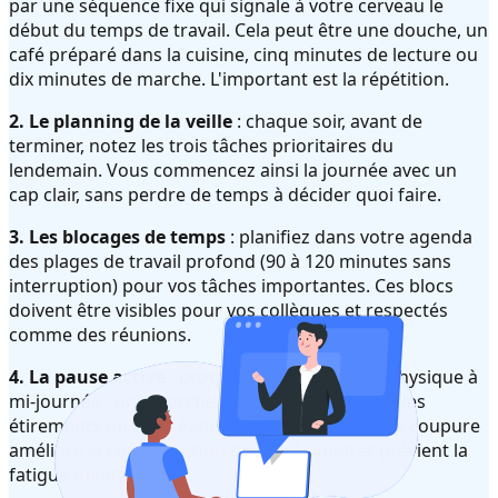
par une séquence fixe qui signale à votre cerveau le
début du temps de travail. Cela peut être une douche, un
café préparé dans la cuisine, cinq minutes de lecture ou
dix minutes de marche. L'important est la répétition.
2. Le planning de la veille
: chaque soir, avant de
terminer, notez les trois tâches prioritaires du
lendemain. Vous commencez ainsi la journée avec un
cap clair, sans perdre de temps à décider quoi faire.
3. Les blocages de temps
: planifiez dans votre agenda
des plages de travail profond (90 à 120 minutes sans
interruption) pour vos tâches importantes. Ces blocs
doivent être visibles pour vos collègues et respectés
comme des réunions.
4. La pause active
: programmez une pause physique à
mi-journée : une marche de 15 minutes, quelques
étirements ou une séance de respiration. Cette coupure
améliore la concentration de l'après-midi et prévient la
fatigue mentale.