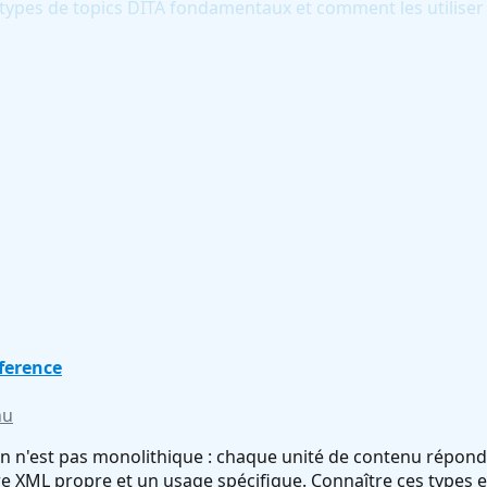
 5 types de topics DITA fondamentaux et comment les utilis
ference
nu
n n'est pas monolithique : chaque unité de contenu répond à
re XML propre et un usage spécifique. Connaître ces types e