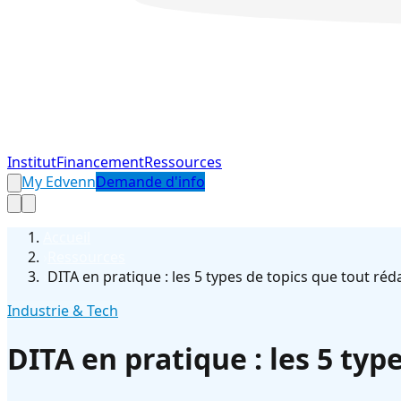
Institut
Financement
Ressources
My Edvenn
Demande d'info
Accueil
›
Ressources
›
DITA en pratique : les 5 types de topics que tout ré
Industrie & Tech
DITA en pratique : les 5 ty