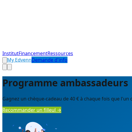
Institut
Financement
Ressources
My Edvenn
Demande d'info
Programme ambassadeurs
Gagnez un chèque-cadeau de 40 € à chaque fois que l'un de
Recommander un filleul →